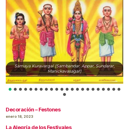
Samaya Kuravargal (Sambandar, Appar, Sundarar,
Manickavasagar)
Decoración – Festones
enero 18, 2023
La Alegría de los Festivales