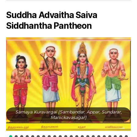
Suddha Advaitha Saiva
Siddhantha Pantheon
Samaya Kuravargal (Sambandar, Appar, Sundarar,
Manickavasagar)