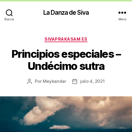
La Danza de Siva
Buscar
Menú
Categorías
SIVAPRAKASAM ES
Principios especiales –
Undécimo sutra
Por
Meykandar
julio 4, 2021
Autor
Fecha
de
de
la
la
entrada
entrada