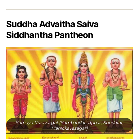
Suddha Advaitha Saiva
Siddhantha Pantheon
Samaya Kuravargal (Sambandar, Appar, Sundarar,
Manickavasagar)