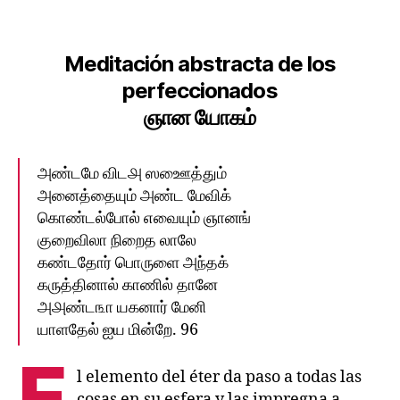
Meditación abstracta de los
perfeccionados
ஞான யோகம்‌
அண்டமே விட௮ ஸஊைத்தும்‌
அனைத்தையும்‌ அண்ட மேவிக்‌
கொண்டல்போல்‌ எவையும்‌ ஞானங்‌
குறைவிலா நிறைத லாலே
கண்டதோர்‌ பொருளை அந்தக்‌
கருத்தினால்‌ காணில்‌ தானே
அ௮ண்ட௩ா யகனார்‌ மேனி
யாளதேல்‌ ஐய மின்றே. 96
E
l elemento del éter da paso a todas las
cosas en su esfera y las impregna a