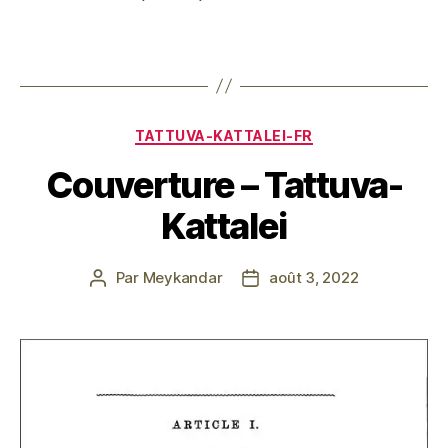
Catégories
TATTUVA-KATTALEI-FR
Couverture – Tattuva-
Kattalei
Par
Meykandar
août 3, 2022
Auteur
Date
de
de
l’article
l’article