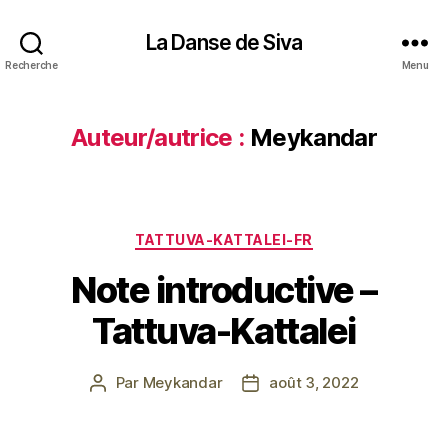
La Danse de Siva
Recherche
Menu
Auteur/autrice :
Meykandar
Catégories
TATTUVA-KATTALEI-FR
Note introductive –
Tattuva-Kattalei
Par
Meykandar
août 3, 2022
Auteur
Date
de
de
l’article
l’article