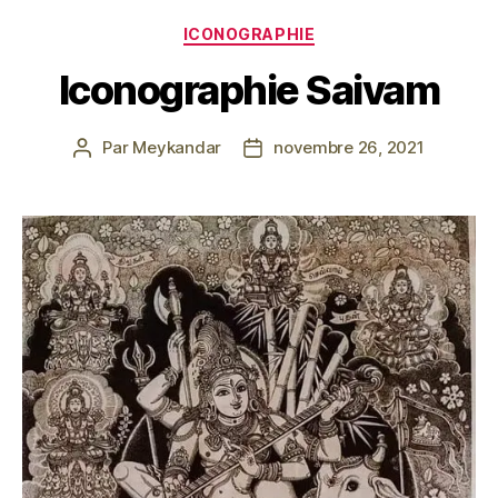
Catégories
ICONOGRAPHIE
Iconographie Saivam
Par
Meykandar
novembre 26, 2021
Auteur
Date
de
de
l’article
l’article