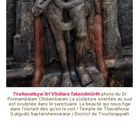
Tiruttavattuṟai Srī Vīṇātara Takṣiṇāmūrtti
photo du Dr
Ponnambalam Chidambaram La sculpture orientée au sud
est sculptée dans le sanctuaire. La beauté qui nous fige
dans l’instant dès qu’on la voit ! Temple de Thavathurai
(Lalgudi) Saptarisheeswarar / District de Tiruchirappalli