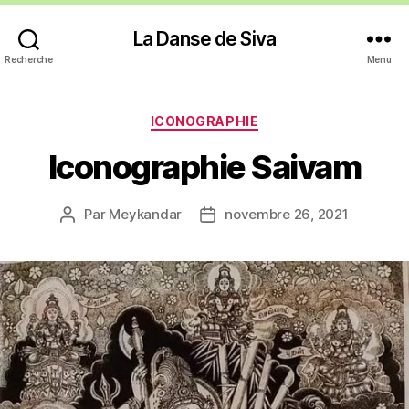
La Danse de Siva
Recherche
Menu
Catégories
ICONOGRAPHIE
Iconographie Saivam
Par
Meykandar
novembre 26, 2021
Auteur
Date
de
de
l’article
l’article