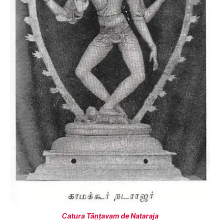
Catura Tāṇṭavam de Nataraja