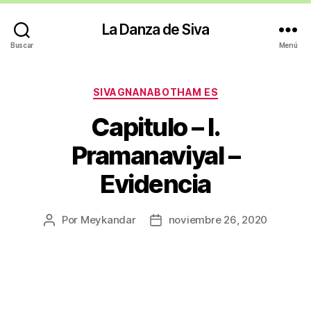
La Danza de Siva
Buscar
Menú
Categorías
SIVAGNANABOTHAM ES
Capitulo – I.
Pramanaviyal –
Evidencia
Por
Meykandar
noviembre 26, 2020
Autor
Fecha
de
de
la
la
entrada
entrada