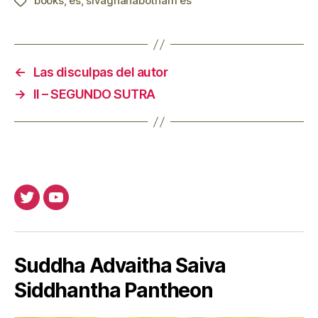
books
,
es
,
sivagnanabotham es
Etiquetas
←
Las disculpas del autor
→
II – SEGUNDO SUTRA
Twitter
Youtube
Suddha Advaitha Saiva
Siddhantha Pantheon