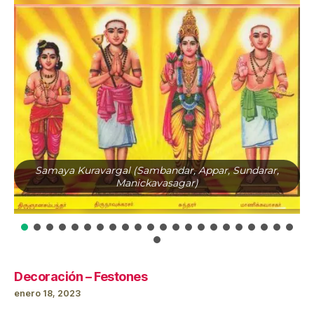
Samaya Kuravargal (Sambandar, Appar, Sundarar,
Manickavasagar)
Decoración – Festones
enero 18, 2023